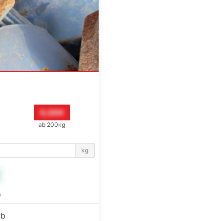
0,00€
ab 200kg
kg
€
n
rb