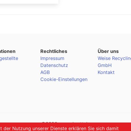
ationen
Rechtliches
Über uns
gestellte
Impressum
Weise Recyclin
Datenschutz
GmbH
AGB
Kontakt
Cookie-Einstellungen
©2026 my-schrott.de
it der Nutzung unserer Dienste erklären Sie sich damit