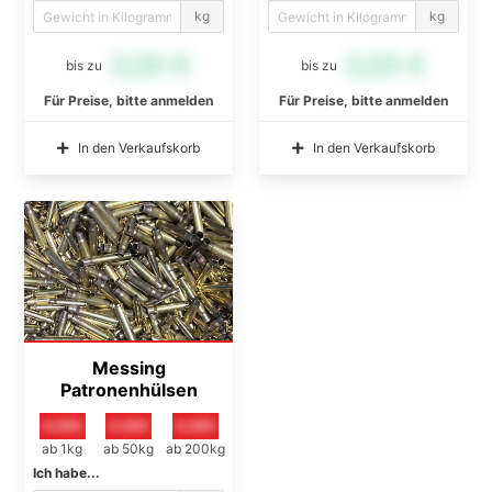
kg
kg
0,00 €
0,00 €
bis zu
bis zu
Für Preise, bitte anmelden
Für Preise, bitte anmelden
In den Verkaufskorb
In den Verkaufskorb
Messing
Patronenhülsen
0,00€
0,00€
0,00€
ab 1kg
ab 50kg
ab 200kg
Ich habe...