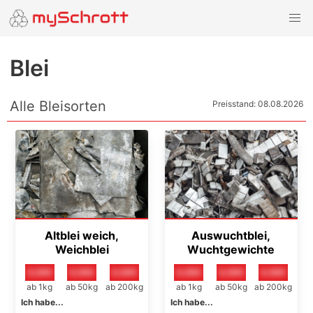
Blei
Alle Bleisorten
Preisstand: 08.08.2026
Altblei weich,
Auswuchtblei,
Weichblei
Wuchtgewichte
0,00€
0,00€
0,00€
0,00€
0,00€
0,00€
ab 1kg
ab 50kg
ab 200kg
ab 1kg
ab 50kg
ab 200kg
Ich habe...
Ich habe...